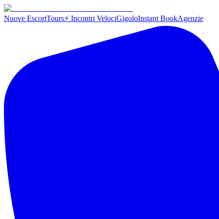
Nuove Escort
Tours
⚡ Incontri Veloci
Gigolo
Instant Book
Agenzie