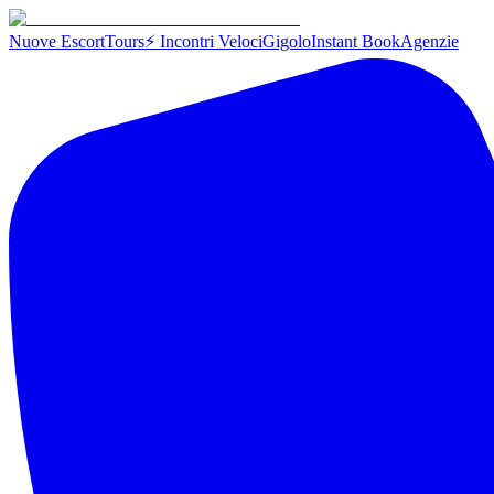
Nuove Escort
Tours
⚡ Incontri Veloci
Gigolo
Instant Book
Agenzie