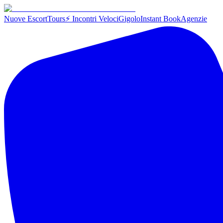
Nuove Escort
Tours
⚡ Incontri Veloci
Gigolo
Instant Book
Agenzie