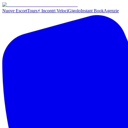
Nuove Escort
Tours
⚡ Incontri Veloci
Gigolo
Instant Book
Agenzie