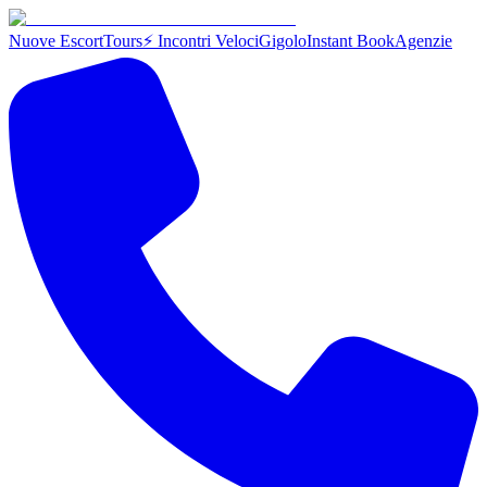
Nuove Escort
Tours
⚡ Incontri Veloci
Gigolo
Instant Book
Agenzie