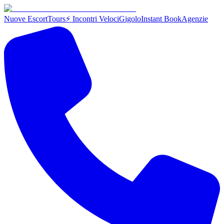
Nuove Escort
Tours
⚡ Incontri Veloci
Gigolo
Instant Book
Agenzie