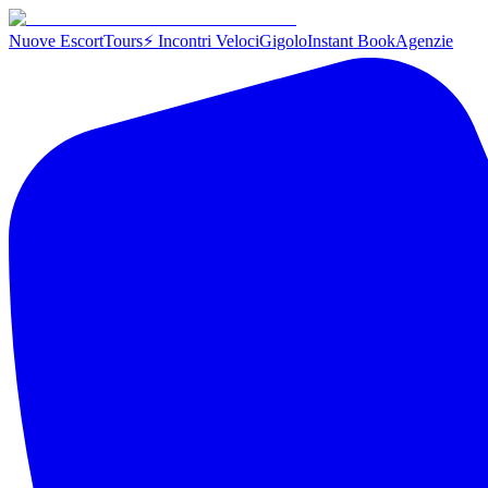
Nuove Escort
Tours
⚡ Incontri Veloci
Gigolo
Instant Book
Agenzie